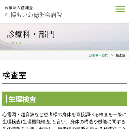
医療法人徳洲会
札幌もいわ徳洲会病院
診療科・部門
section
診療科・部門
chevron_right
検査室
検査室
生理検査
心電図・超音波など患者様の身体を直接調べる検査を一般に
生理検査(生理機能検査)と言い、身体の構造や機能に関する
生体情報を収集・解析し、患者様の状態を調べる検査のこと