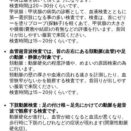
検査時間は20～30分くらいです。
甲状腺：甲状腺の病気の診断として、血液検査とともに
第―選択肢になる事の多い検査です。検査は、首にゼリ
ーを塗りプローブ(探触子)を軽くあて、甲状腺の大きさ
や腫瘤(嚢胞や結節)の有無などの評価を行います。首回
りが出しやすい服装で来院ください。
検査時間は15～20分くらいです。
血管超音波検査では、首の左右にある頚動脈(血管)や足
の動脈・静脈が対象です。
頚動脈：動脈硬化の程度評価や、めまいの原因検索の為
に行います。
頸動脈の壁の厚さや血液の流れる速さを計測したり、血
管狭窄がないかを観察する検査です。首回りが出しやす
い服装で来院ください。
検査時間は15～20分くらいです。
下肢動脈検査：足の付け根～足先にかけての動脈を超音
波で観察する検査です。
動脈硬化が進行し、血管が細くなると血流が悪くなり、
歩行時に下肢のしびれなどの症状が現れます(閉塞性動脈
硬化症)。