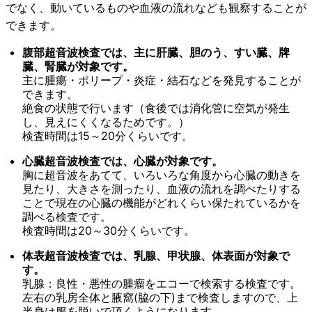
でなく、動いているものや血液の流れなども観察することが
できます。
腹部超音波検査では、主に肝臓、胆のう、すい臓、牌
臓、腎臓が対象です。
主に腫瘍・ポリープ・炎症・結石などを発見することが
できます。
絶食の状態で行います（食後では消化管に空気が発生
し、見えにくくなるためです。）
検査時間は15～20分くらいです。
心臓超音波検査では、心臓が対象です。
胸に超音波をあてて、いろいろな角度から心臓の動きを
見たり、大きさを測ったり、血液の流れを調べたりする
ことで現在の心臓の機能がどれくらい保たれているかを
調べる検査です。
検査時間は20～30分くらいです。
体表超音波検査では、乳腺、甲状腺、体表面が対象で
す。
乳腺：良性・悪性の腫瘤をエコーで検索する検査です。
左右の乳房全体と腋窩(脇の下)まで検査しますので、上
半身は服を脱いで頂くようになります。