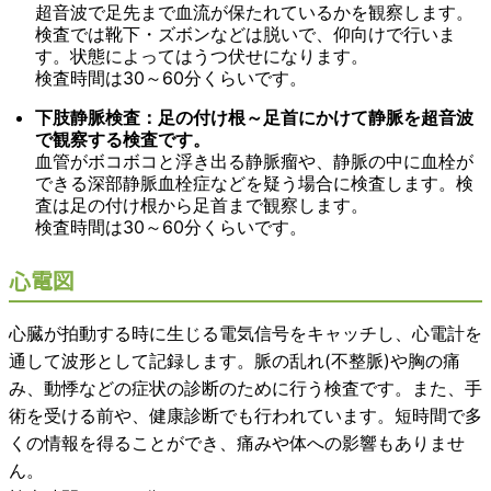
超音波で足先まで血流が保たれているかを観察します。
検査では靴下・ズボンなどは脱いで、仰向けで行いま
す。状態によってはうつ伏せになります。
検査時間は30～60分くらいです。
下肢静脈検査：足の付け根～足首にかけて静脈を超音波
で観察する検査です。
血管がボコボコと浮き出る静脈瘤や、静脈の中に血栓が
できる深部静脈血栓症などを疑う場合に検査します。検
査は足の付け根から足首まで観察します。
検査時間は30～60分くらいです。
心電図
心臓が拍動する時に生じる電気信号をキャッチし、心電計を
通して波形として記録します。脈の乱れ(不整脈)や胸の痛
み、動悸などの症状の診断のために行う検査です。また、手
術を受ける前や、健康診断でも行われています。短時間で多
くの情報を得ることができ、痛みや体への影響もありませ
ん。