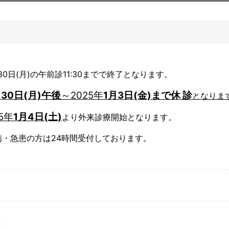
30
日
(
月
)
の午前診
11:30
までで終了となります。
30日(月)午後
～2025年
1
月3日(金)まで
休 診
となりま
5
年
1
月4日(土)
より外来診療開始となります。
病・急患の方は
24
時間受付しております。